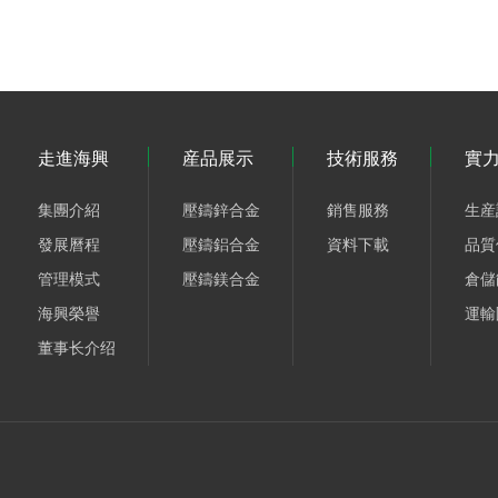
走進海興
産品展示
技術服務
實
集團介紹
壓鑄鋅合金
銷售服務
生産
發展曆程
壓鑄鋁合金
資料下載
品質
管理模式
壓鑄鎂合金
倉儲
海興榮譽
運輸
董事长介绍